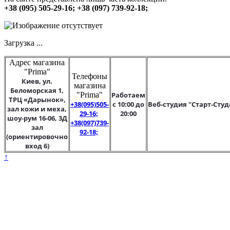
+38 (095) 505-29-16; +38 (097) 739-92-18;
Загрузка ...
Адрес магазина
"Prima"
Телефоны
Киев, ул.
магазина
Беломорская 1,
"Prima"
Работаем
ТРЦ «Дарынок»,
+38(095)505-
с 10:00 до
Веб-студия "Старт-Студ
зал кожи и меха,
29-16;
20:00
шоу-рум 16-06, 3Д
+38(097)739-
зал
92-18;
(ориентировочно
вход 6)
↑