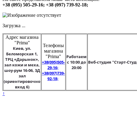
+38 (095) 505-29-16; +38 (097) 739-92-18;
Загрузка ...
Адрес магазина
"Prima"
Телефоны
Киев, ул.
магазина
Беломорская 1,
"Prima"
Работаем
ТРЦ «Дарынок»,
+38(095)505-
с 10:00 до
Веб-студия "Старт-Студ
зал кожи и меха,
29-16;
20:00
шоу-рум 16-06, 3Д
+38(097)739-
зал
92-18;
(ориентировочно
вход 6)
↑