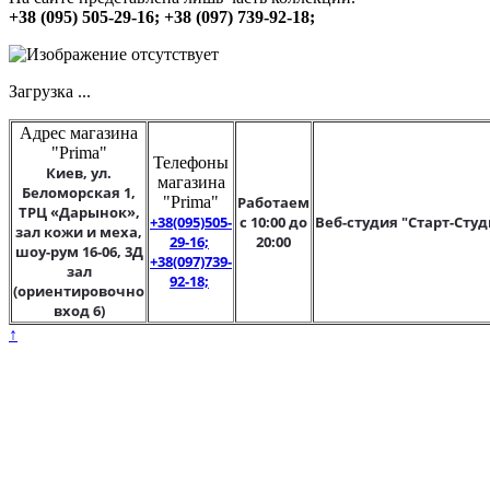
+38 (095) 505-29-16; +38 (097) 739-92-18;
Загрузка ...
Адрес магазина
"Prima"
Телефоны
Киев, ул.
магазина
Беломорская 1,
"Prima"
Работаем
ТРЦ «Дарынок»,
+38(095)505-
с 10:00 до
Веб-студия "Старт-Студ
зал кожи и меха,
29-16;
20:00
шоу-рум 16-06, 3Д
+38(097)739-
зал
92-18;
(ориентировочно
вход 6)
↑