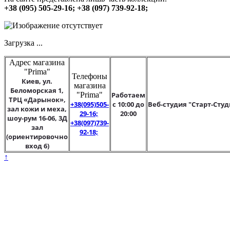
+38 (095) 505-29-16; +38 (097) 739-92-18;
Загрузка ...
Адрес магазина
"Prima"
Телефоны
Киев, ул.
магазина
Беломорская 1,
"Prima"
Работаем
ТРЦ «Дарынок»,
+38(095)505-
с 10:00 до
Веб-студия "Старт-Студ
зал кожи и меха,
29-16;
20:00
шоу-рум 16-06, 3Д
+38(097)739-
зал
92-18;
(ориентировочно
вход 6)
↑