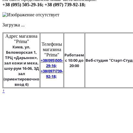
+38 (095) 505-29-16; +38 (097) 739-92-18;
Загрузка ...
Адрес магазина
"Prima"
Телефоны
Киев, ул.
магазина
Беломорская 1,
"Prima"
Работаем
ТРЦ «Дарынок»,
+38(095)505-
с 10:00 до
Веб-студия "Старт-Студ
зал кожи и меха,
29-16;
20:00
шоу-рум 16-06, 3Д
+38(097)739-
зал
92-18;
(ориентировочно
вход 6)
↑