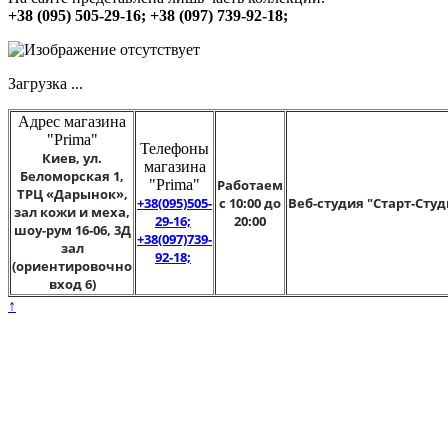
+38 (095) 505-29-16; +38 (097) 739-92-18;
Загрузка ...
Адрес магазина
"Prima"
Телефоны
Киев, ул.
магазина
Беломорская 1,
"Prima"
Работаем
ТРЦ «Дарынок»,
+38(095)505-
с 10:00 до
Веб-студия "Старт-Студ
зал кожи и меха,
29-16;
20:00
шоу-рум 16-06, 3Д
+38(097)739-
зал
92-18;
(ориентировочно
вход 6)
↑