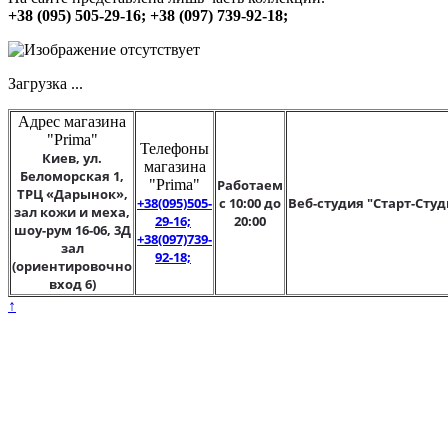
+38 (095) 505-29-16; +38 (097) 739-92-18;
Загрузка ...
Адрес магазина
"Prima"
Телефоны
Киев, ул.
магазина
Беломорская 1,
"Prima"
Работаем
ТРЦ «Дарынок»,
+38(095)505-
с 10:00 до
Веб-студия "Старт-Студ
зал кожи и меха,
29-16;
20:00
шоу-рум 16-06, 3Д
+38(097)739-
зал
92-18;
(ориентировочно
вход 6)
↑