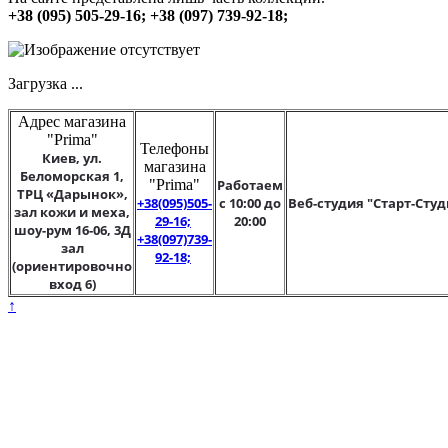
+38 (095) 505-29-16; +38 (097) 739-92-18;
Загрузка ...
Адрес магазина
"Prima"
Телефоны
Киев, ул.
магазина
Беломорская 1,
"Prima"
Работаем
ТРЦ «Дарынок»,
+38(095)505-
с 10:00 до
Веб-студия "Старт-Студ
зал кожи и меха,
29-16;
20:00
шоу-рум 16-06, 3Д
+38(097)739-
зал
92-18;
(ориентировочно
вход 6)
↑