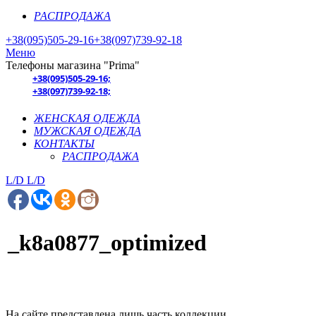
РАСПРОДАЖА
+38(095)505-29-16
+38(097)739-92-18
Меню
Телефоны магазина "Prima"
+38(095)505-29-16;
+38(097)739-92-18;
ЖЕНСКАЯ ОДЕЖДА
МУЖСКАЯ ОДЕЖДА
КОНТАКТЫ
РАСПРОДАЖА
L/D
L/D
_k8a0877_optimized
На сайте представлена лишь часть коллекции.