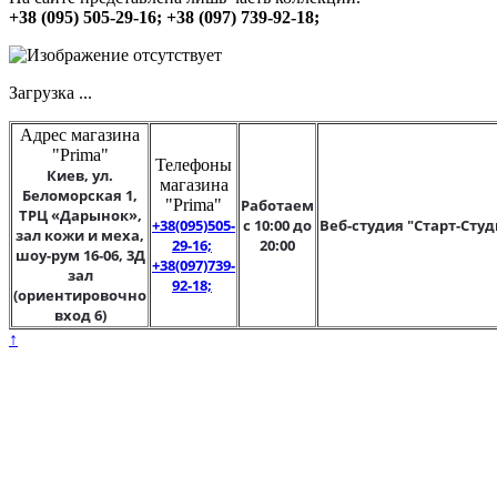
+38 (095) 505-29-16; +38 (097) 739-92-18;
Загрузка ...
Адрес магазина
"Prima"
Телефоны
Киев, ул.
магазина
Беломорская 1,
"Prima"
Работаем
ТРЦ «Дарынок»,
+38(095)505-
с 10:00 до
Веб-студия "Старт-Студ
зал кожи и меха,
29-16;
20:00
шоу-рум 16-06, 3Д
+38(097)739-
зал
92-18;
(ориентировочно
вход 6)
↑