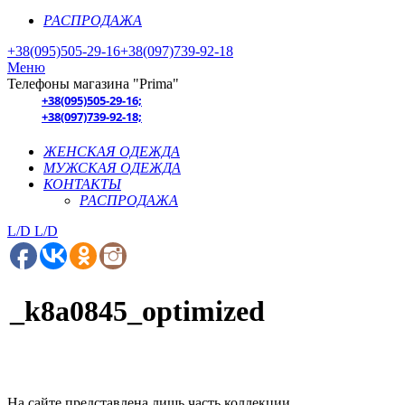
РАСПРОДАЖА
+38(095)505-29-16
+38(097)739-92-18
Меню
Телефоны магазина "Prima"
+38(095)505-29-16;
+38(097)739-92-18;
ЖЕНСКАЯ ОДЕЖДА
МУЖСКАЯ ОДЕЖДА
КОНТАКТЫ
РАСПРОДАЖА
L/D
L/D
_k8a0845_optimized
На сайте представлена лишь часть коллекции.