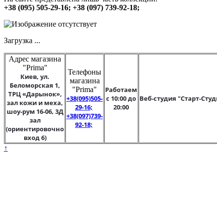
+38 (095) 505-29-16; +38 (097) 739-92-18;
Загрузка ...
Адрес магазина
"Prima"
Телефоны
Киев, ул.
магазина
Беломорская 1,
"Prima"
Работаем
ТРЦ «Дарынок»,
+38(095)505-
с 10:00 до
Веб-студия "Старт-Студ
зал кожи и меха,
29-16;
20:00
шоу-рум 16-06, 3Д
+38(097)739-
зал
92-18;
(ориентировочно
вход 6)
↑