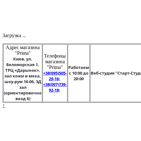
Загрузка ...
Адрес магазина
"Prima"
Телефоны
Киев, ул.
магазина
Беломорская 1,
"Prima"
Работаем
ТРЦ «Дарынок»,
+38(095)505-
с 10:00 до
Веб-студия "Старт-Студ
зал кожи и меха,
29-16;
20:00
шоу-рум 16-06, 3Д
+38(097)739-
зал
92-18;
(ориентировочно
вход 6)
↑