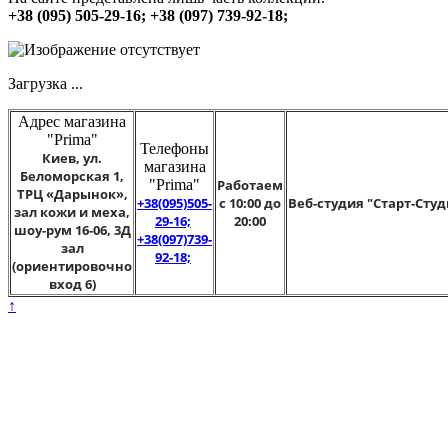
+38 (095) 505-29-16; +38 (097) 739-92-18;
Загрузка ...
Адрес магазина
"Prima"
Телефоны
Киев, ул.
магазина
Беломорская 1,
"Prima"
Работаем
ТРЦ «Дарынок»,
+38(095)505-
с 10:00 до
Веб-студия "Старт-Студ
зал кожи и меха,
29-16;
20:00
шоу-рум 16-06, 3Д
+38(097)739-
зал
92-18;
(ориентировочно
вход 6)
↑