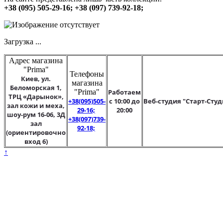
+38 (095) 505-29-16; +38 (097) 739-92-18;
Загрузка ...
Адрес магазина
"Prima"
Телефоны
Киев, ул.
магазина
Беломорская 1,
"Prima"
Работаем
ТРЦ «Дарынок»,
+38(095)505-
с 10:00 до
Веб-студия "Старт-Студ
зал кожи и меха,
29-16;
20:00
шоу-рум 16-06, 3Д
+38(097)739-
зал
92-18;
(ориентировочно
вход 6)
↑