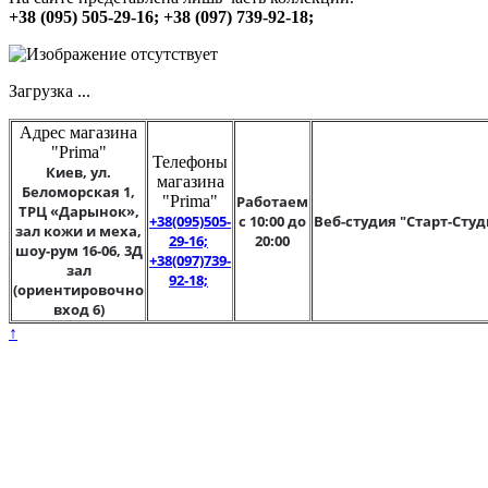
+38 (095) 505-29-16; +38 (097) 739-92-18;
Загрузка ...
Адрес магазина
"Prima"
Телефоны
Киев, ул.
магазина
Беломорская 1,
"Prima"
Работаем
ТРЦ «Дарынок»,
+38(095)505-
с 10:00 до
Веб-студия "Старт-Студ
зал кожи и меха,
29-16;
20:00
шоу-рум 16-06, 3Д
+38(097)739-
зал
92-18;
(ориентировочно
вход 6)
↑