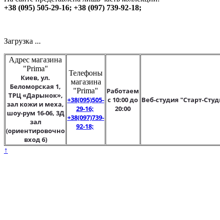
+38 (095) 505-29-16; +38 (097) 739-92-18;
Загрузка ...
Адрес магазина
"Prima"
Телефоны
Киев, ул.
магазина
Беломорская 1,
"Prima"
Работаем
ТРЦ «Дарынок»,
+38(095)505-
с 10:00 до
Веб-студия "Старт-Студ
зал кожи и меха,
29-16;
20:00
шоу-рум 16-06, 3Д
+38(097)739-
зал
92-18;
(ориентировочно
вход 6)
↑