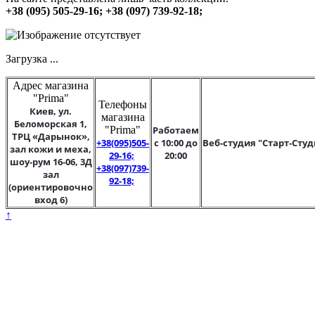
+38 (095) 505-29-16; +38 (097) 739-92-18;
Загрузка ...
Адрес магазина
"Prima"
Телефоны
Киев, ул.
магазина
Беломорская 1,
"Prima"
Работаем
ТРЦ «Дарынок»,
+38(095)505-
с 10:00 до
Веб-студия "Старт-Студ
зал кожи и меха,
29-16;
20:00
шоу-рум 16-06, 3Д
+38(097)739-
зал
92-18;
(ориентировочно
вход 6)
↑