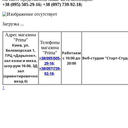
+38 (095) 505-29-16; +38 (097) 739-92-18;
Загрузка ...
Адрес магазина
"Prima"
Телефоны
Киев, ул.
магазина
Беломорская 1,
"Prima"
Работаем
ТРЦ «Дарынок»,
+38(095)505-
с 10:00 до
Веб-студия "Старт-Студ
зал кожи и меха,
29-16;
20:00
шоу-рум 16-06, 3Д
+38(097)739-
зал
92-18;
(ориентировочно
вход 6)
↑