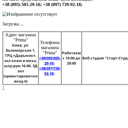
+38 (095) 505-29-16; +38 (097) 739-92-18;
Загрузка ...
Адрес магазина
"Prima"
Телефоны
Киев, ул.
магазина
Беломорская 1,
"Prima"
Работаем
ТРЦ «Дарынок»,
+38(095)505-
с 10:00 до
Веб-студия "Старт-Студ
зал кожи и меха,
29-16;
20:00
шоу-рум 16-06, 3Д
+38(097)739-
зал
92-18;
(ориентировочно
вход 6)
↑