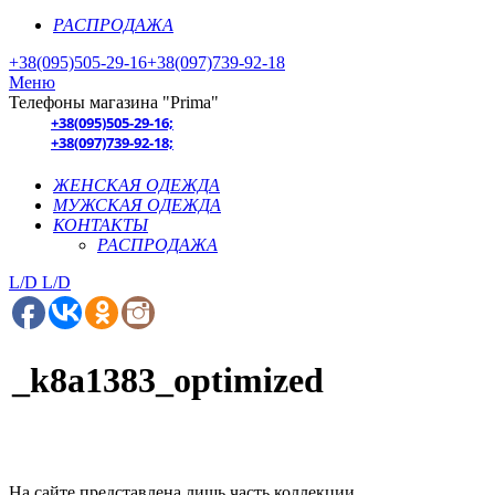
РАСПРОДАЖА
+38(095)505-29-16
+38(097)739-92-18
Меню
Телефоны магазина "Prima"
+38(095)505-29-16;
+38(097)739-92-18;
ЖЕНСКАЯ ОДЕЖДА
МУЖСКАЯ ОДЕЖДА
КОНТАКТЫ
РАСПРОДАЖА
L/D
L/D
_k8a1383_optimized
На сайте представлена лишь часть коллекции.